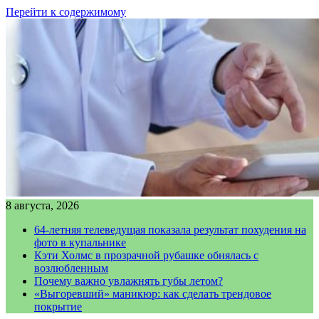
Перейти к содержимому
8 августа, 2026
64-летняя телеведущая показала результат похудения на
фото в купальнике
Кэти Холмс в прозрачной рубашке обнялась с
возлюбленным
Почему важно увлажнять губы летом?
«Выгоревший» маникюр: как сделать трендовое
покрытие