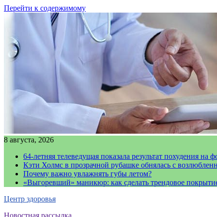
Перейти к содержимому
8 августа, 2026
64-летняя телеведущая показала результат похудения на ф
Кэти Холмс в прозрачной рубашке обнялась с возлюблен
Почему важно увлажнять губы летом?
«Выгоревший» маникюр: как сделать трендовое покрыти
Центр здоровья
Новостная рассылка