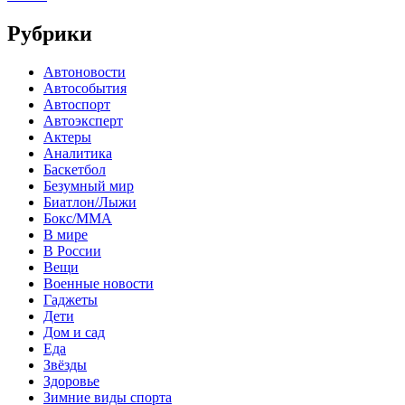
Рубрики
Автоновости
Автособытия
Автоспорт
Автоэксперт
Актеры
Аналитика
Баскетбол
Безумный мир
Биатлон/Лыжи
Бокс/MMA
В мире
В России
Вещи
Военные новости
Гаджеты
Дети
Дом и сад
Еда
Звёзды
Здоровье
Зимние виды спорта