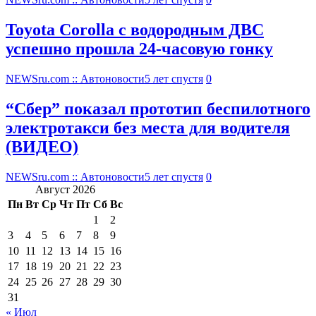
Toyota Corolla с водородным ДВС
успешно прошла 24-часовую гонку
NEWSru.com :: Автоновости
5 лет спустя
0
“Сбер” показал прототип беспилотного
электротакси без места для водителя
(ВИДЕО)
NEWSru.com :: Автоновости
5 лет спустя
0
Август 2026
Пн
Вт
Ср
Чт
Пт
Сб
Вс
1
2
3
4
5
6
7
8
9
10
11
12
13
14
15
16
17
18
19
20
21
22
23
24
25
26
27
28
29
30
31
« Июл