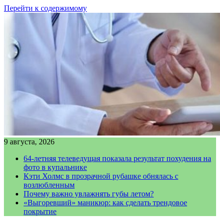
Перейти к содержимому
9 августа, 2026
64-летняя телеведущая показала результат похудения на
фото в купальнике
Кэти Холмс в прозрачной рубашке обнялась с
возлюбленным
Почему важно увлажнять губы летом?
«Выгоревший» маникюр: как сделать трендовое
покрытие