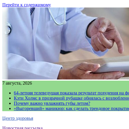
Перейти к содержимому
7 августа, 2026
64-летняя телеведущая показала результат похудения на ф
Кэти Холмс в прозрачной рубашке обнялась с возлюблен
Почему важно увлажнять губы летом?
«Выгоревший» маникюр: как сделать трендовое покрыти
Центр здоровья
Новостная рассылка