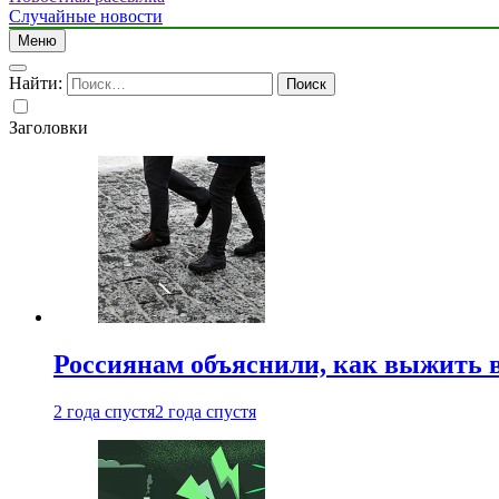
Случайные новости
Меню
Найти:
Заголовки
Россиянам объяснили, как выжить в
2 года спустя
2 года спустя