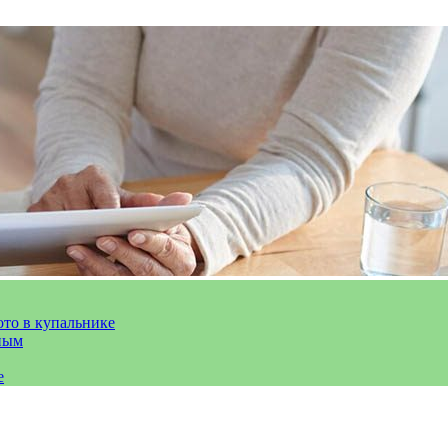
ото в купальнике
ным
е