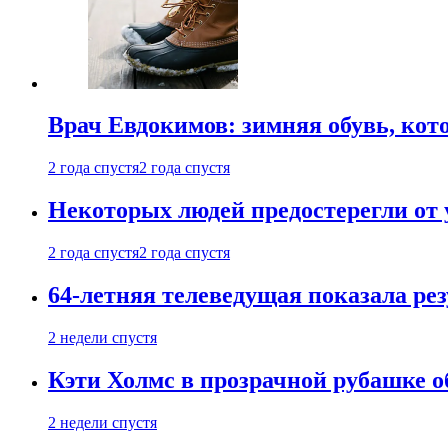
Врач Евдокимов: зимняя обувь, кото
2 года спустя
2 года спустя
Некоторых людей предостерегли от 
2 года спустя
2 года спустя
64-летняя телеведущая показала рез
2 недели спустя
Кэти Холмс в прозрачной рубашке 
2 недели спустя