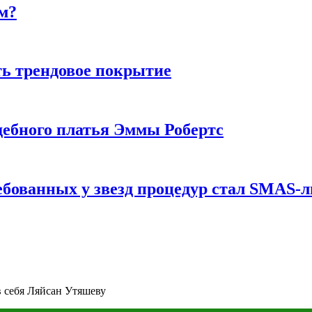
м?
ь трендовое покрытие
ебного платья Эммы Робертс
ебованных у звезд процедур стал SMAS-
в себя Ляйсан Утяшеву