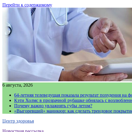
Перейти к содержимому
6 августа, 2026
64-летняя телеведущая показала результат похудения на ф
Кэти Холмс в прозрачной рубашке обнялась с возлюблен
Почему важно увлажнять губы летом?
«Выгоревший» маникюр: как сделать трендовое покрыти
Центр здоровья
Новостная рассылка