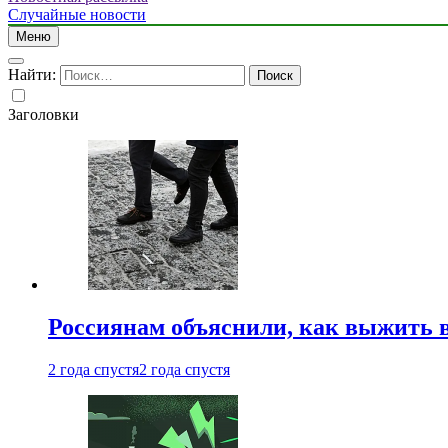
Случайные новости
Меню
Найти:
Заголовки
Россиянам объяснили, как выжить в
2 года спустя
2 года спустя