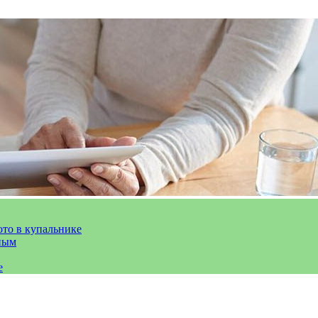
ото в купальнике
ным
е