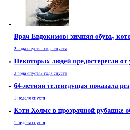
Врач Евдокимов: зимняя обувь, кото
2 года спустя
2 года спустя
Некоторых людей предостерегли от 
2 года спустя
2 года спустя
64-летняя телеведущая показала рез
1 неделя спустя
Кэти Холмс в прозрачной рубашке 
1 неделя спустя