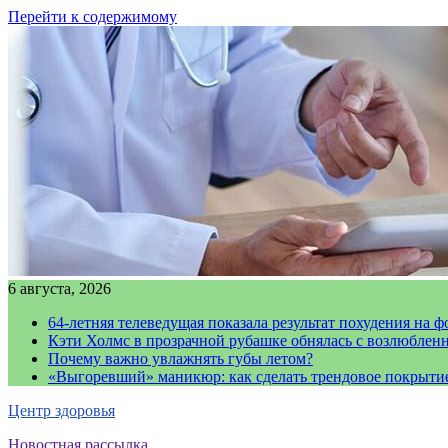
Перейти к содержимому
6 августа, 2026
64-летняя телеведущая показала результат похудения на ф
Кэти Холмс в прозрачной рубашке обнялась с возлюблен
Почему важно увлажнять губы летом?
«Выгоревший» маникюр: как сделать трендовое покрыти
Центр здоровья
Новостная рассылка