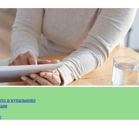
ото в купальнике
ным
е