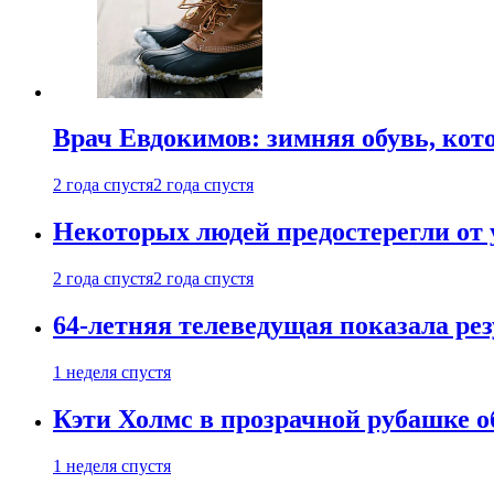
Врач Евдокимов: зимняя обувь, кото
2 года спустя
2 года спустя
Некоторых людей предостерегли от 
2 года спустя
2 года спустя
64-летняя телеведущая показала рез
1 неделя спустя
Кэти Холмс в прозрачной рубашке 
1 неделя спустя