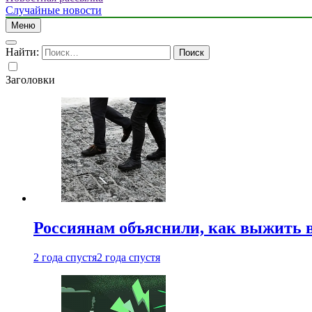
Случайные новости
Меню
Найти:
Заголовки
Россиянам объяснили, как выжить в
2 года спустя
2 года спустя