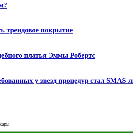
м?
ь трендовое покрытие
ебного платья Эммы Робертс
ебованных у звезд процедур стал SMAS-
 жары