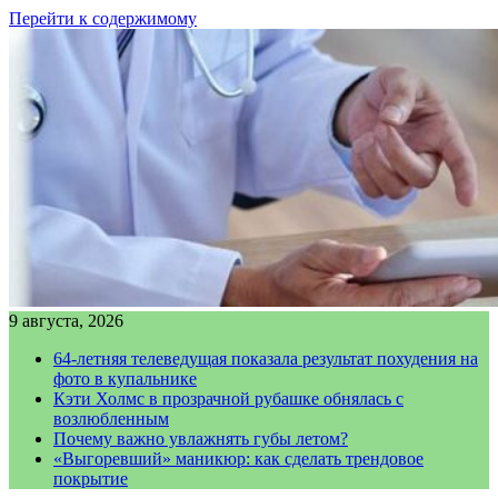
Перейти к содержимому
9 августа, 2026
64-летняя телеведущая показала результат похудения на
фото в купальнике
Кэти Холмс в прозрачной рубашке обнялась с
возлюбленным
Почему важно увлажнять губы летом?
«Выгоревший» маникюр: как сделать трендовое
покрытие