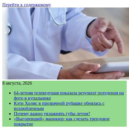
Перейти к содержимому
8 августа, 2026
64-летняя телеведущая показала результат похудения на
фото в купальнике
Кэти Холмс в прозрачной рубашке обнялась с
возлюбленным
Почему важно увлажнять губы летом?
«Выгоревший» маникюр: как сделать трендовое
покрытие