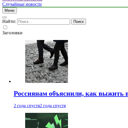
Случайные новости
Меню
Найти:
Заголовки
Россиянам объяснили, как выжить в
2 года спустя
2 года спустя