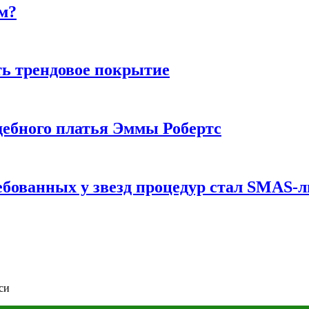
м?
ь трендовое покрытие
ебного платья Эммы Робертс
ебованных у звезд процедур стал SMAS-
си