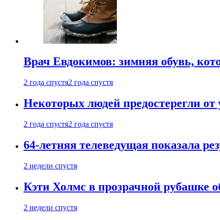
Врач Евдокимов: зимняя обувь, кото
2 года спустя
2 года спустя
Некоторых людей предостерегли от 
2 года спустя
2 года спустя
64-летняя телеведущая показала рез
2 недели спустя
Кэти Холмс в прозрачной рубашке 
2 недели спустя