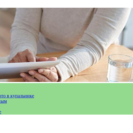
ото в купальнике
ным
е