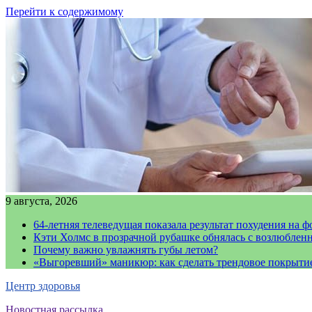
Перейти к содержимому
9 августа, 2026
64-летняя телеведущая показала результат похудения на ф
Кэти Холмс в прозрачной рубашке обнялась с возлюблен
Почему важно увлажнять губы летом?
«Выгоревший» маникюр: как сделать трендовое покрыти
Центр здоровья
Новостная рассылка