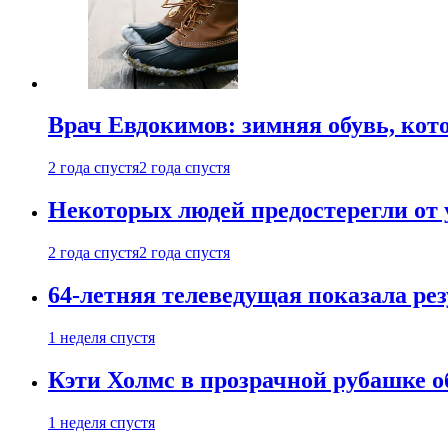
Врач Евдокимов: зимняя обувь, кото
2 года спустя
2 года спустя
Некоторых людей предостерегли от 
2 года спустя
2 года спустя
64-летняя телеведущая показала рез
1 неделя спустя
Кэти Холмс в прозрачной рубашке 
1 неделя спустя