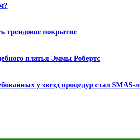
м?
ь трендовое покрытие
ебного платья Эммы Робертс
ебованных у звезд процедур стал SMAS-