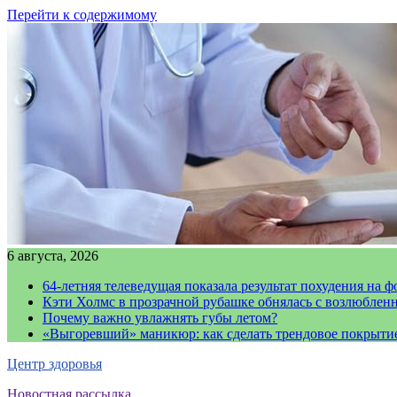
Перейти к содержимому
6 августа, 2026
64-летняя телеведущая показала результат похудения на ф
Кэти Холмс в прозрачной рубашке обнялась с возлюблен
Почему важно увлажнять губы летом?
«Выгоревший» маникюр: как сделать трендовое покрыти
Центр здоровья
Новостная рассылка