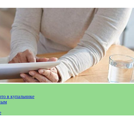
ото в купальнике
ным
е