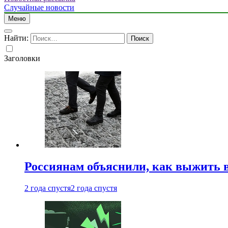
Случайные новости
Меню
Найти:
Заголовки
Россиянам объяснили, как выжить в
2 года спустя
2 года спустя