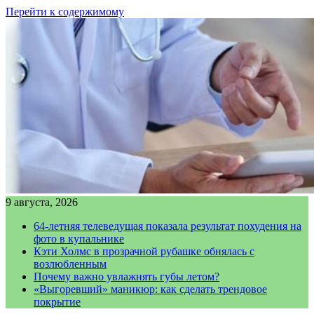
Перейти к содержимому
9 августа, 2026
64-летняя телеведущая показала результат похудения на
фото в купальнике
Кэти Холмс в прозрачной рубашке обнялась с
возлюбленным
Почему важно увлажнять губы летом?
«Выгоревший» маникюр: как сделать трендовое
покрытие