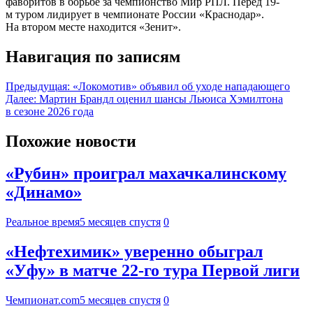
фаворитов в борьбе за чемпионство Мир РПЛ. Перед 19-
м туром лидирует в чемпионате России «Краснодар».
На втором месте находится «Зенит».
Навигация по записям
Предыдущая:
«Локомотив» объявил об уходе нападающего
Далее:
Мартин Брандл оценил шансы Льюиса Хэмилтона
в сезоне 2026 года
Похожие новости
«Рубин» проиграл махачкалинскому
«Динамо»
Реальное время
5 месяцев спустя
0
«Нефтехимик» уверенно обыграл
«Уфу» в матче 22-го тура Первой лиги
Чемпионат.com
5 месяцев спустя
0