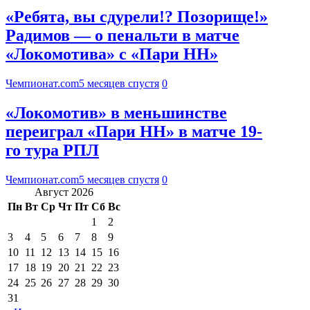
«Ребята, вы сдурели!? Позорище!»
Радимов — о пенальти в матче
«Локомотива» с «Пари НН»
Чемпионат.com
5 месяцев спустя
0
«Локомотив» в меньшинстве
переиграл «Пари НН» в матче 19-
го тура РПЛ
Чемпионат.com
5 месяцев спустя
0
Август 2026
Пн
Вт
Ср
Чт
Пт
Сб
Вс
1
2
3
4
5
6
7
8
9
10
11
12
13
14
15
16
17
18
19
20
21
22
23
24
25
26
27
28
29
30
31