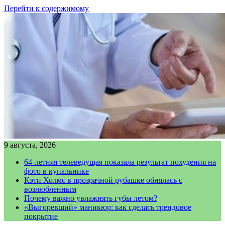
Перейти к содержимому
9 августа, 2026
64-летняя телеведущая показала результат похудения на
фото в купальнике
Кэти Холмс в прозрачной рубашке обнялась с
возлюбленным
Почему важно увлажнять губы летом?
«Выгоревший» маникюр: как сделать трендовое
покрытие