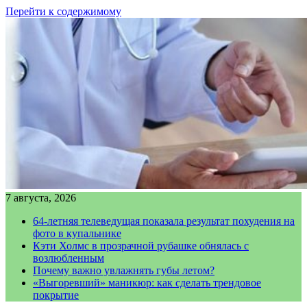
Перейти к содержимому
7 августа, 2026
64-летняя телеведущая показала результат похудения на
фото в купальнике
Кэти Холмс в прозрачной рубашке обнялась с
возлюбленным
Почему важно увлажнять губы летом?
«Выгоревший» маникюр: как сделать трендовое
покрытие