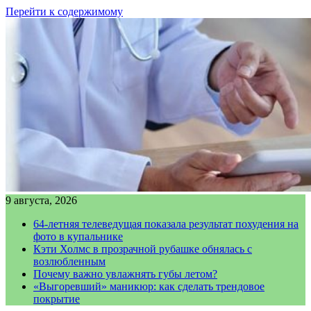
Перейти к содержимому
9 августа, 2026
64-летняя телеведущая показала результат похудения на
фото в купальнике
Кэти Холмс в прозрачной рубашке обнялась с
возлюбленным
Почему важно увлажнять губы летом?
«Выгоревший» маникюр: как сделать трендовое
покрытие