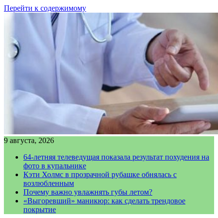
Перейти к содержимому
9 августа, 2026
64-летняя телеведущая показала результат похудения на
фото в купальнике
Кэти Холмс в прозрачной рубашке обнялась с
возлюбленным
Почему важно увлажнять губы летом?
«Выгоревший» маникюр: как сделать трендовое
покрытие