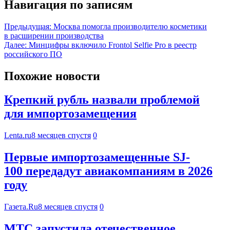
Навигация по записям
Предыдущая:
Москва помогла производителю косметики
в расширении производства
Далее:
Минцифры включило Frontol Selfie Pro в реестр
российского ПО
Похожие новости
Крепкий рубль назвали проблемой
для импортозамещения
Lenta.ru
8 месяцев спустя
0
Первые импортозамещенные SJ-
100 передадут авиакомпаниям в 2026
году
Газета.Ru
8 месяцев спустя
0
МТС запустила отечественное