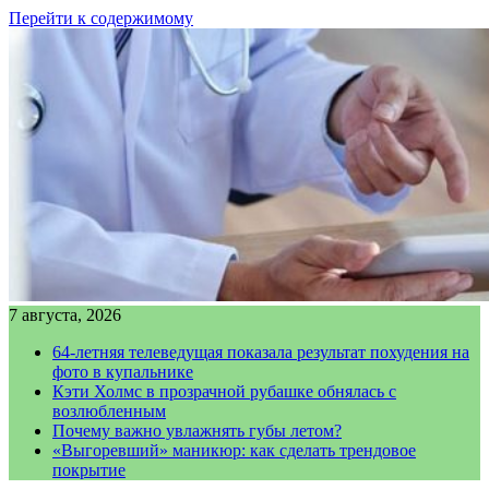
Перейти к содержимому
7 августа, 2026
64-летняя телеведущая показала результат похудения на
фото в купальнике
Кэти Холмс в прозрачной рубашке обнялась с
возлюбленным
Почему важно увлажнять губы летом?
«Выгоревший» маникюр: как сделать трендовое
покрытие