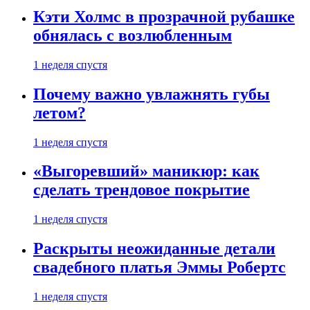
Кэти Холмс в прозрачной рубашке
обнялась с возлюбленным
1 неделя спустя
Почему важно увлажнять губы
летом?
1 неделя спустя
«Выгоревший» маникюр: как
сделать трендовое покрытие
1 неделя спустя
Раскрыты неожиданные детали
свадебного платья Эммы Робертс
1 неделя спустя