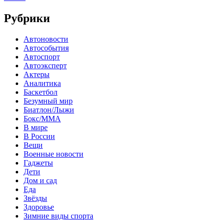
Рубрики
Автоновости
Автособытия
Автоспорт
Автоэксперт
Актеры
Аналитика
Баскетбол
Безумный мир
Биатлон/Лыжи
Бокс/MMA
В мире
В России
Вещи
Военные новости
Гаджеты
Дети
Дом и сад
Еда
Звёзды
Здоровье
Зимние виды спорта