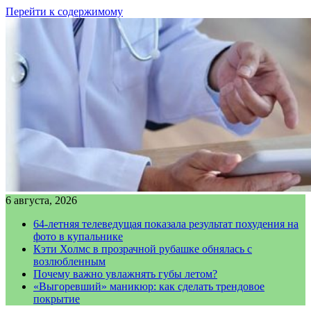
Перейти к содержимому
6 августа, 2026
64-летняя телеведущая показала результат похудения на
фото в купальнике
Кэти Холмс в прозрачной рубашке обнялась с
возлюбленным
Почему важно увлажнять губы летом?
«Выгоревший» маникюр: как сделать трендовое
покрытие