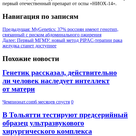
первый отечественный препарат от оспы «НИОХ-14».
Навигация по записям
Предыдущая:
MyGenetics: 37% россиян имеют генотип,
связанный с риском абдоминального ожирения
Далее:
Первый МГМУ: новый метод PIPAC-терапии рака
желудка станет доступнее
Похожие новости
Генетик рассказал, действительно
ли человек наследует интеллект
от матери
Чемпионат.com
6 месяцев спустя
0
В Тольятти тестируют предсерийный
образец ультразвукового
хирургического комплекса