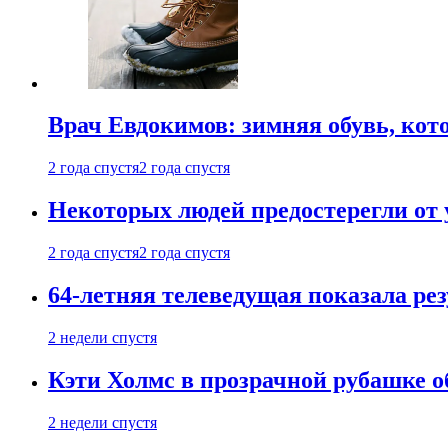
Врач Евдокимов: зимняя обувь, кото
2 года спустя
2 года спустя
Некоторых людей предостерегли от 
2 года спустя
2 года спустя
64-летняя телеведущая показала рез
2 недели спустя
Кэти Холмс в прозрачной рубашке 
2 недели спустя