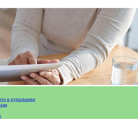
ото в купальнике
ным
е