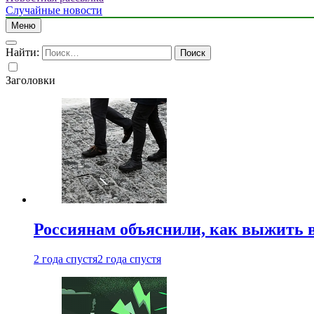
Случайные новости
Меню
Найти:
Заголовки
Россиянам объяснили, как выжить в
2 года спустя
2 года спустя