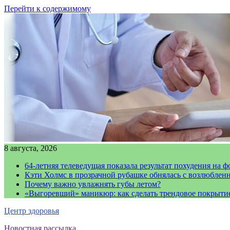
Перейти к содержимому
8 августа, 2026
64-летняя телеведущая показала результат похудения на ф
Кэти Холмс в прозрачной рубашке обнялась с возлюблен
Почему важно увлажнять губы летом?
«Выгоревший» маникюр: как сделать трендовое покрыти
Центр здоровья
Новостная рассылка