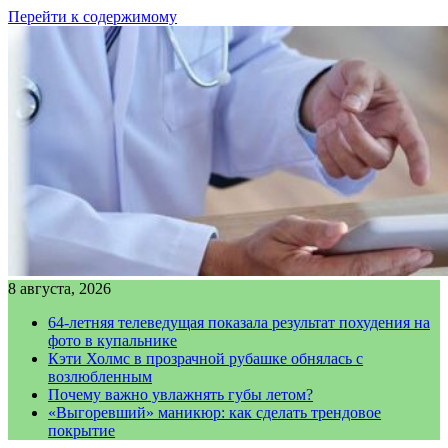
Перейти к содержимому
8 августа, 2026
64-летняя телеведущая показала результат похудения на
фото в купальнике
Кэти Холмс в прозрачной рубашке обнялась с
возлюбленным
Почему важно увлажнять губы летом?
«Выгоревший» маникюр: как сделать трендовое
покрытие