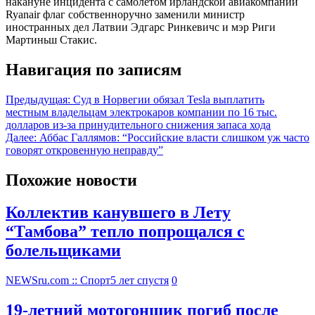
накануне инцидента с самолетом ирландской авиакомпании
Ryanair флаг собственноручно заменили министр
иностранных дел Латвии Эдгарс Ринкевичс и мэр Риги
Мартиньш Стакис.
Навигация по записям
Предыдущая:
Суд в Норвегии обязал Tesla выплатить
местным владельцам электрокаров компании по 16 тыс.
долларов из-за принудительного снижения запаса хода
Далее:
Аббас Галлямов: “Российские власти слишком уж часто
говорят откровенную неправду”
Похожие новости
Коллектив канувшего в Лету
“Тамбова” тепло попрощался с
болельщиками
NEWSru.com :: Спорт
5 лет спустя
0
19-летний мотогонщик погиб после