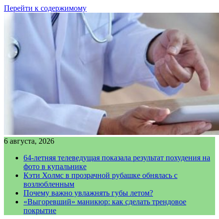
Перейти к содержимому
6 августа, 2026
64-летняя телеведущая показала результат похудения на
фото в купальнике
Кэти Холмс в прозрачной рубашке обнялась с
возлюбленным
Почему важно увлажнять губы летом?
«Выгоревший» маникюр: как сделать трендовое
покрытие