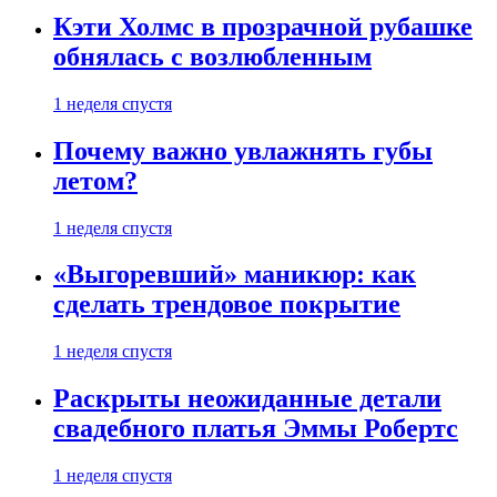
Кэти Холмс в прозрачной рубашке
обнялась с возлюбленным
1 неделя спустя
Почему важно увлажнять губы
летом?
1 неделя спустя
«Выгоревший» маникюр: как
сделать трендовое покрытие
1 неделя спустя
Раскрыты неожиданные детали
свадебного платья Эммы Робертс
1 неделя спустя