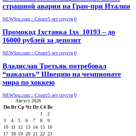
страшной аварии на Гран-при Италии
NEWSru.com :: Спорт
5 лет спустя
0
Промокод 1хставка 1xs_10193 – до
16000 рублей за депозит
NEWSru.com :: Спорт
5 лет спустя
0
Владислав Третьяк потребовал
“наказать” Швецию на чемпионате
мира по хоккею
NEWSru.com :: Спорт
5 лет спустя
0
Август 2026
Пн
Вт
Ср
Чт
Пт
Сб
Вс
1
2
3
4
5
6
7
8
9
10
11
12
13
14
15
16
17
18
19
20
21
22
23