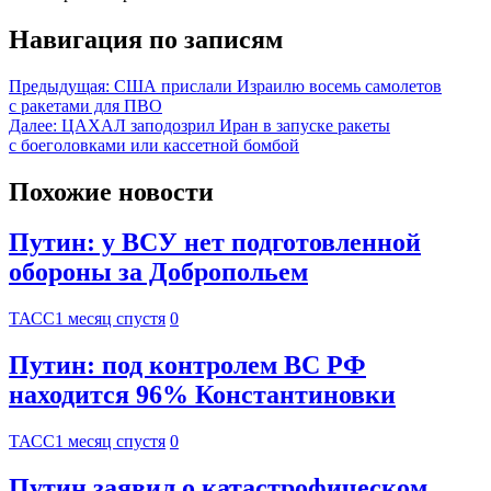
Навигация по записям
Предыдущая:
США прислали Израилю восемь самолетов
с ракетами для ПВО
Далее:
ЦАХАЛ заподозрил Иран в запуске ракеты
с боеголовками или кассетной бомбой
Похожие новости
Путин: у ВСУ нет подготовленной
обороны за Добропольем
ТАСС
1 месяц спустя
0
Путин: под контролем ВС РФ
находится 96% Константиновки
ТАСС
1 месяц спустя
0
Путин заявил о катастрофическом