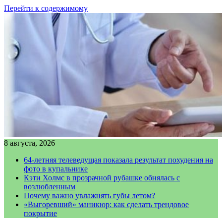
Перейти к содержимому
8 августа, 2026
64-летняя телеведущая показала результат похудения на
фото в купальнике
Кэти Холмс в прозрачной рубашке обнялась с
возлюбленным
Почему важно увлажнять губы летом?
«Выгоревший» маникюр: как сделать трендовое
покрытие