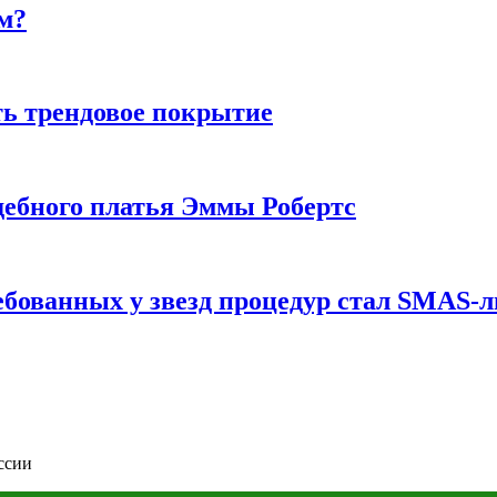
м?
ь трендовое покрытие
ебного платья Эммы Робертс
ебованных у звезд процедур стал SMAS-
ссии