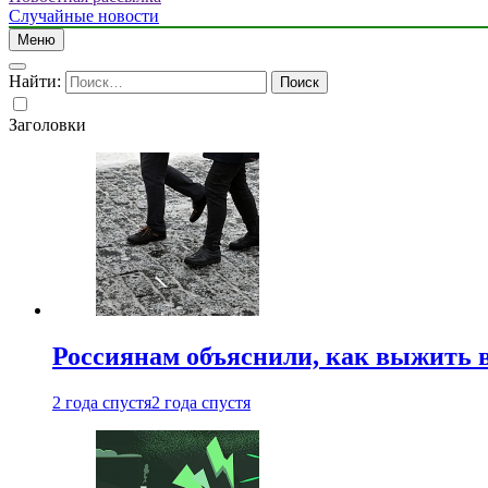
Случайные новости
Меню
Найти:
Заголовки
Россиянам объяснили, как выжить в
2 года спустя
2 года спустя