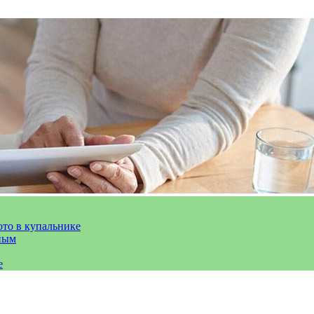
ото в купальнике
ным
е