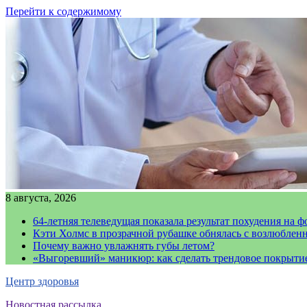
Перейти к содержимому
8 августа, 2026
64-летняя телеведущая показала результат похудения на ф
Кэти Холмс в прозрачной рубашке обнялась с возлюблен
Почему важно увлажнять губы летом?
«Выгоревший» маникюр: как сделать трендовое покрыти
Центр здоровья
Новостная рассылка