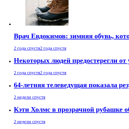
Врач Евдокимов: зимняя обувь, кото
2 года спустя
2 года спустя
Некоторых людей предостерегли от 
2 года спустя
2 года спустя
64-летняя телеведущая показала рез
2 недели спустя
Кэти Холмс в прозрачной рубашке 
2 недели спустя