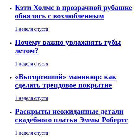
Кэти Холмс в прозрачной рубашке
обнялась с возлюбленным
1 неделя спустя
Почему важно увлажнять губы
летом?
1 неделя спустя
«Выгоревший» маникюр: как
сделать трендовое покрытие
1 неделя спустя
Раскрыты неожиданные детали
свадебного платья Эммы Робертс
1 неделя спустя