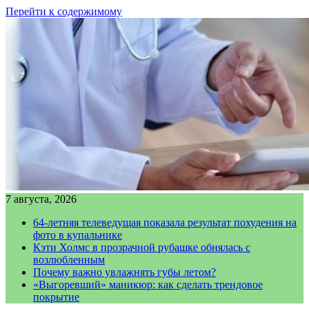
Перейти к содержимому
7 августа, 2026
64-летняя телеведущая показала результат похудения на
фото в купальнике
Кэти Холмс в прозрачной рубашке обнялась с
возлюбленным
Почему важно увлажнять губы летом?
«Выгоревший» маникюр: как сделать трендовое
покрытие