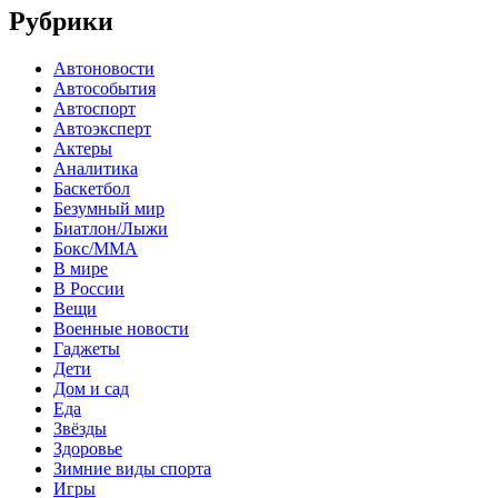
Рубрики
Автоновости
Автособытия
Автоспорт
Автоэксперт
Актеры
Аналитика
Баскетбол
Безумный мир
Биатлон/Лыжи
Бокс/MMA
В мире
В России
Вещи
Военные новости
Гаджеты
Дети
Дом и сад
Еда
Звёзды
Здоровье
Зимние виды спорта
Игры