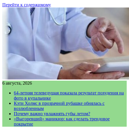
Перейти к содержимому
6 августа, 2026
64-летняя телеведущая показала результат похудения на
фото в купальнике
Кэти Холмс в прозрачной рубашке обнялась с
возлюбленным
Почему важно увлажнять губы летом?
«Выгоревший» маникюр: как сделать трендовое
покрытие