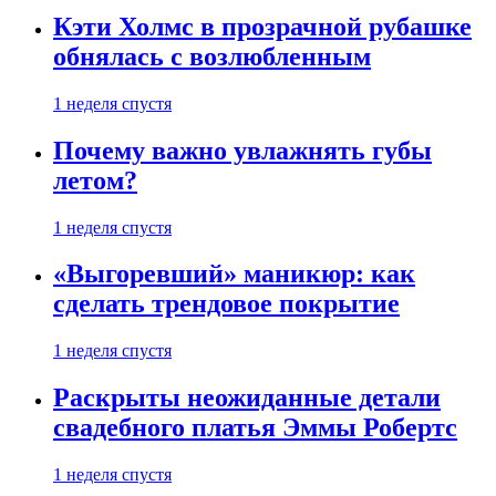
Кэти Холмс в прозрачной рубашке
обнялась с возлюбленным
1 неделя спустя
Почему важно увлажнять губы
летом?
1 неделя спустя
«Выгоревший» маникюр: как
сделать трендовое покрытие
1 неделя спустя
Раскрыты неожиданные детали
свадебного платья Эммы Робертс
1 неделя спустя