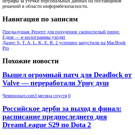
штрафы за утечки персональных данных на поставщиков
решений в области информбезопасности.
Навигация по записям
Предыдущая:
Рецепт для похудения: скороспелый пирог.
Едим — и килограммы уходят
Далее:
S. T. A. L. K. E. R. 2 успешно запустили на MacBook
Pro
Похожие новости
Вышел огромный патч для Deadlock от
Valve — переработали Урну душ
Чемпионат.com
3 месяца спустя
0
Российское дерби за выход в финал:
расписание предпоследнего дня
DreamLeague S29 по Dota 2