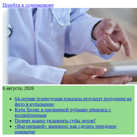
Перейти к содержимому
6 августа, 2026
64-летняя телеведущая показала результат похудения на
фото в купальнике
Кэти Холмс в прозрачной рубашке обнялась с
возлюбленным
Почему важно увлажнять губы летом?
«Выгоревший» маникюр: как сделать трендовое
покрытие