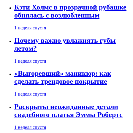
Кэти Холмс в прозрачной рубашке
обнялась с возлюбленным
1 неделя спустя
Почему важно увлажнять губы
летом?
1 неделя спустя
«Выгоревший» маникюр: как
сделать трендовое покрытие
1 неделя спустя
Раскрыты неожиданные детали
свадебного платья Эммы Робертс
1 неделя спустя