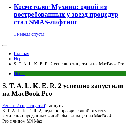
Косметолог Мухина: одной из
востребованных у звезд процедур
стал SMAS-лифтинг
1 неделя спустя
Главная
Игры
S. T. A. L. K. E. R. 2 успешно запустили на MacBook Pro
Игры
S. T. A. L. K. E. R. 2 успешно запустили
на MacBook Pro
Ferra.ru
2 года спустя
0
1 минуты
S. T. A. L. K. E. R. 2, недавно преодолевший отметку
в миллион проданных копий, был запущен на MacBook
Pro с чипом M4 Max.