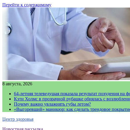
Перейти к содержимому
8 августа, 2026
64-летняя телеведущая показала результат похудения на ф
Кэти Холмс в прозрачной рубашке обнялась с возлюблен
Почему важно увлажнять губы летом?
«Выгоревший» маникюр: как сделать трендовое покрыти
Центр здоровья
Новостная рассылка