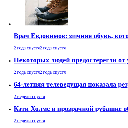
Врач Евдокимов: зимняя обувь, кото
2 года спустя
2 года спустя
Некоторых людей предостерегли от 
2 года спустя
2 года спустя
64-летняя телеведущая показала рез
2 недели спустя
Кэти Холмс в прозрачной рубашке 
2 недели спустя