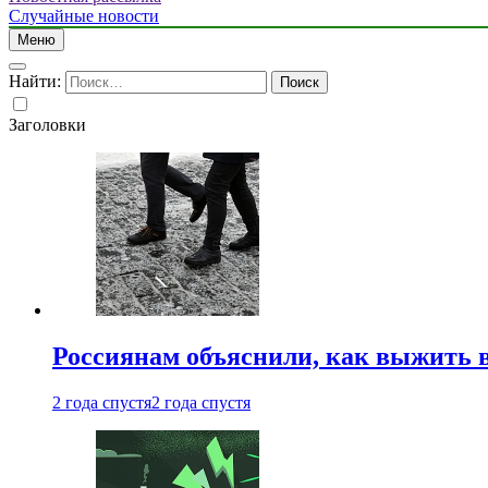
Случайные новости
Меню
Найти:
Заголовки
Россиянам объяснили, как выжить в
2 года спустя
2 года спустя