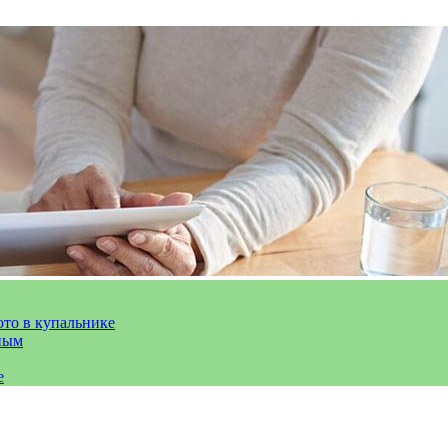
ото в купальнике
ным
е