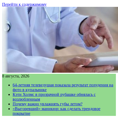
Перейти к содержимому
8 августа, 2026
64-летняя телеведущая показала результат похудения на
фото в купальнике
Кэти Холмс в прозрачной рубашке обнялась с
возлюбленным
Почему важно увлажнять губы летом?
«Выгоревший» маникюр: как сделать трендовое
покрытие