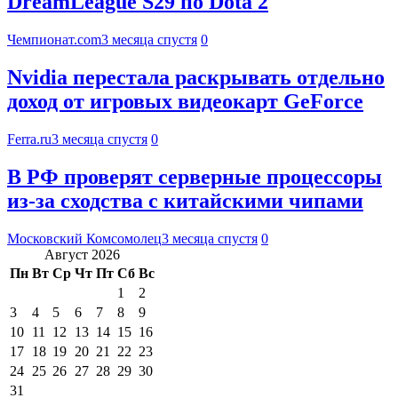
DreamLeague S29 по Dota 2
Чемпионат.com
3 месяца спустя
0
Nvidia перестала раскрывать отдельно
доход от игровых видеокарт GeForce
Ferra.ru
3 месяца спустя
0
В РФ проверят серверные процессоры
из-за сходства с китайскими чипами
Московский Комсомолец
3 месяца спустя
0
Август 2026
Пн
Вт
Ср
Чт
Пт
Сб
Вс
1
2
3
4
5
6
7
8
9
10
11
12
13
14
15
16
17
18
19
20
21
22
23
24
25
26
27
28
29
30
31