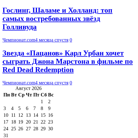
Гослинг, Шаламе и Холланд: топ
самых востребованных звёзд
Голливуда
Чемпионат.com
4 месяца спустя
0
Звезда «Пацанов» Карл Урбан хочет
сыграть Джона Марстона в фильме по
Red Dead Redemption
Чемпионат.com
4 месяца спустя
0
Август 2026
Пн
Вт
Ср
Чт
Пт
Сб
Вс
1
2
3
4
5
6
7
8
9
10
11
12
13
14
15
16
17
18
19
20
21
22
23
24
25
26
27
28
29
30
31