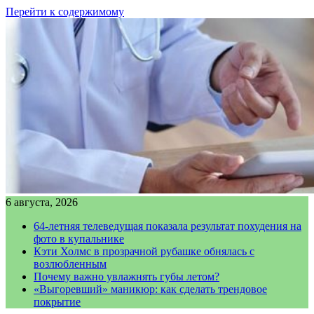
Перейти к содержимому
6 августа, 2026
64-летняя телеведущая показала результат похудения на
фото в купальнике
Кэти Холмс в прозрачной рубашке обнялась с
возлюбленным
Почему важно увлажнять губы летом?
«Выгоревший» маникюр: как сделать трендовое
покрытие