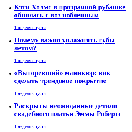
Кэти Холмс в прозрачной рубашке
обнялась с возлюбленным
1 неделя спустя
Почему важно увлажнять губы
летом?
1 неделя спустя
«Выгоревший» маникюр: как
сделать трендовое покрытие
1 неделя спустя
Раскрыты неожиданные детали
свадебного платья Эммы Робертс
1 неделя спустя