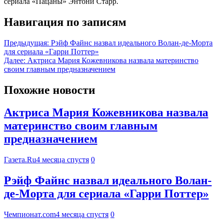
сериала «Пацаны» Энтони Старр.
Навигация по записям
Предыдущая:
Рэйф Файнс назвал идеального Волан-де-Морта
для сериала «Гарри Поттер»
Далее:
Актриса Мария Кожевникова назвала материнство
своим главным предназначением
Похожие новости
Актриса Мария Кожевникова назвала
материнство своим главным
предназначением
Газета.Ru
4 месяца спустя
0
Рэйф Файнс назвал идеального Волан-
де-Морта для сериала «Гарри Поттер»
Чемпионат.com
4 месяца спустя
0