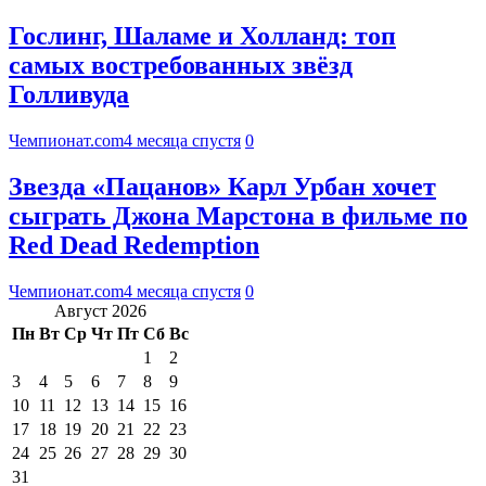
Гослинг, Шаламе и Холланд: топ
самых востребованных звёзд
Голливуда
Чемпионат.com
4 месяца спустя
0
Звезда «Пацанов» Карл Урбан хочет
сыграть Джона Марстона в фильме по
Red Dead Redemption
Чемпионат.com
4 месяца спустя
0
Август 2026
Пн
Вт
Ср
Чт
Пт
Сб
Вс
1
2
3
4
5
6
7
8
9
10
11
12
13
14
15
16
17
18
19
20
21
22
23
24
25
26
27
28
29
30
31