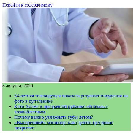
Перейти к содержимому
8 августа, 2026
64-летняя телеведущая показала результат похудения на
фото в купальнике
Кэти Холмс в прозрачной рубашке обнялась с
возлюбленным
Почему важно увлажнять губы летом?
«Выгоревший» маникюр: как сделать трендовое
покрытие