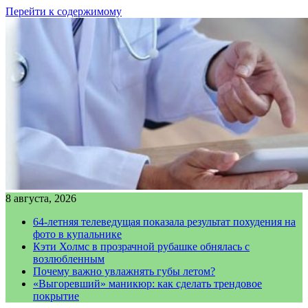
Перейти к содержимому
8 августа, 2026
64-летняя телеведущая показала результат похудения на
фото в купальнике
Кэти Холмс в прозрачной рубашке обнялась с
возлюбленным
Почему важно увлажнять губы летом?
«Выгоревший» маникюр: как сделать трендовое
покрытие