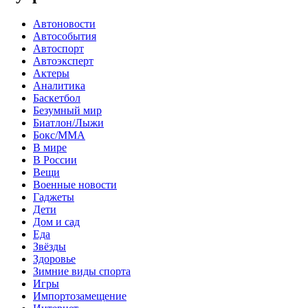
Автоновости
Автособытия
Автоспорт
Автоэксперт
Актеры
Аналитика
Баскетбол
Безумный мир
Биатлон/Лыжи
Бокс/MMA
В мире
В России
Вещи
Военные новости
Гаджеты
Дети
Дом и сад
Еда
Звёзды
Здоровье
Зимние виды спорта
Игры
Импортозамещение