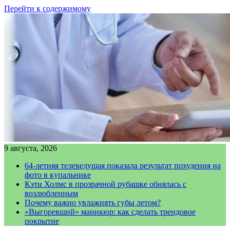
Перейти к содержимому
9 августа, 2026
64-летняя телеведущая показала результат похудения на
фото в купальнике
Кэти Холмс в прозрачной рубашке обнялась с
возлюбленным
Почему важно увлажнять губы летом?
«Выгоревший» маникюр: как сделать трендовое
покрытие