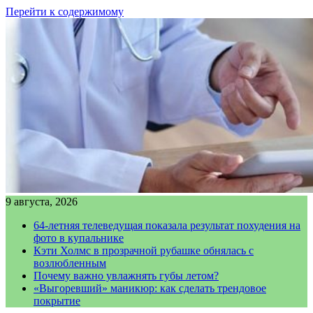
Перейти к содержимому
9 августа, 2026
64-летняя телеведущая показала результат похудения на
фото в купальнике
Кэти Холмс в прозрачной рубашке обнялась с
возлюбленным
Почему важно увлажнять губы летом?
«Выгоревший» маникюр: как сделать трендовое
покрытие