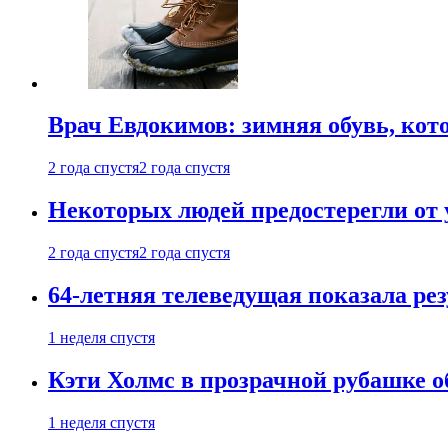
Врач Евдокимов: зимняя обувь, кото
2 года спустя
2 года спустя
Некоторых людей предостерегли от 
2 года спустя
2 года спустя
64-летняя телеведущая показала рез
1 неделя спустя
Кэти Холмс в прозрачной рубашке 
1 неделя спустя