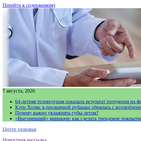
Перейти к содержимому
7 августа, 2026
64-летняя телеведущая показала результат похудения на ф
Кэти Холмс в прозрачной рубашке обнялась с возлюблен
Почему важно увлажнять губы летом?
«Выгоревший» маникюр: как сделать трендовое покрыти
Центр здоровья
Новостная рассылка