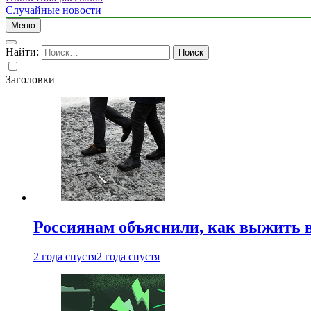
Случайные новости
Меню
Найти:
Заголовки
Россиянам объяснили, как выжить в
2 года спустя
2 года спустя