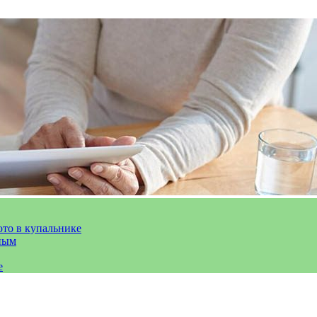
ото в купальнике
ным
е