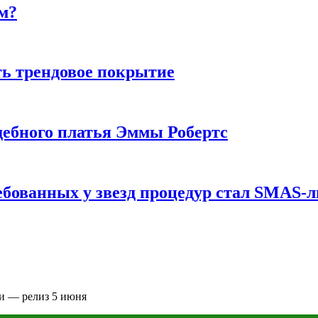
м?
ь трендовое покрытие
ебного платья Эммы Робертс
ебованных у звезд процедур стал SMAS-
ми — релиз 5 июня