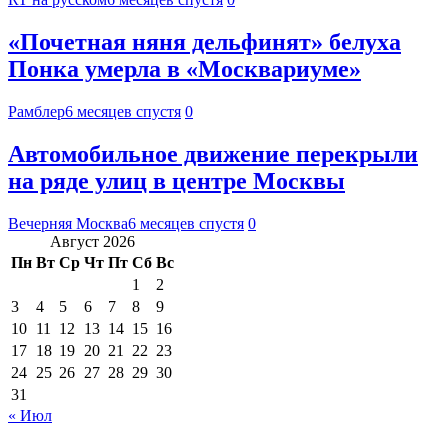
«Почетная няня дельфинят» белуха
Понка умерла в «Москвариуме»
Рамблер
6 месяцев спустя
0
Автомобильное движение перекрыли
на ряде улиц в центре Москвы
Вечерняя Москва
6 месяцев спустя
0
Август 2026
Пн
Вт
Ср
Чт
Пт
Сб
Вс
1
2
3
4
5
6
7
8
9
10
11
12
13
14
15
16
17
18
19
20
21
22
23
24
25
26
27
28
29
30
31
« Июл