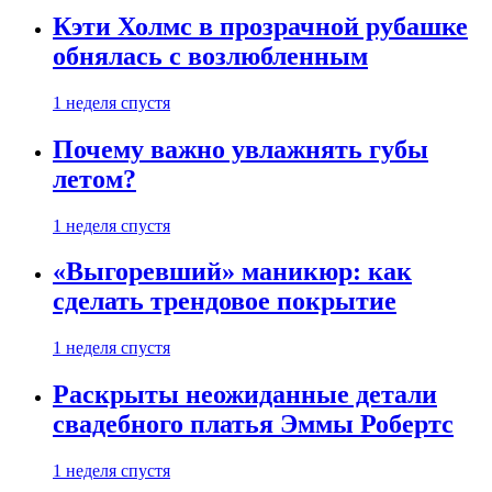
Кэти Холмс в прозрачной рубашке
обнялась с возлюбленным
1 неделя спустя
Почему важно увлажнять губы
летом?
1 неделя спустя
«Выгоревший» маникюр: как
сделать трендовое покрытие
1 неделя спустя
Раскрыты неожиданные детали
свадебного платья Эммы Робертс
1 неделя спустя