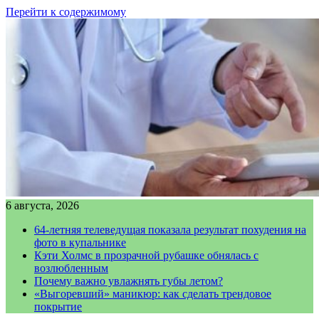
Перейти к содержимому
6 августа, 2026
64-летняя телеведущая показала результат похудения на
фото в купальнике
Кэти Холмс в прозрачной рубашке обнялась с
возлюбленным
Почему важно увлажнять губы летом?
«Выгоревший» маникюр: как сделать трендовое
покрытие