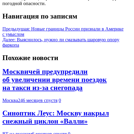
погодной опасности.
Навигация по записям
Предыдущая:
Новые границы России признали в Америке
с умыслом
Далее:
Выяснилось, нужно ли смазывать шаровую опору
фаркопа
Похожие новости
Москвичей предупредили
об увеличении времени поездок
на такси из-за снегопада
Москва24
6 месяцев спустя
0
Синоптик Леус: Москву накрыл
снежный циклон «Валли»
RT на русском
6 месяцев спустя
0