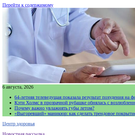
Перейти к содержимому
6 августа, 2026
64-летняя телеведущая показала результат похудения на ф
Кэти Холмс в прозрачной рубашке обнялась с возлюблен
Почему важно увлажнять губы летом?
«Выгоревший» маникюр: как сделать трендовое покрыти
Центр здоровья
Новостная рассылка