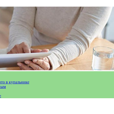
ото в купальнике
ным
е