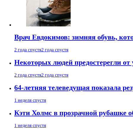
Врач Евдокимов: зимняя обувь, кото
2 года спустя
2 года спустя
Некоторых людей предостерегли от 
2 года спустя
2 года спустя
64-летняя телеведущая показала рез
1 неделя спустя
Кэти Холмс в прозрачной рубашке 
1 неделя спустя