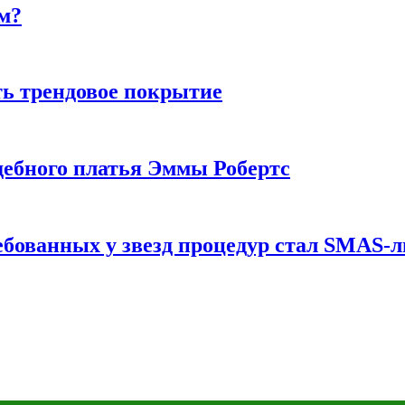
м?
ь трендовое покрытие
ебного платья Эммы Робертс
ебованных у звезд процедур стал SMAS-