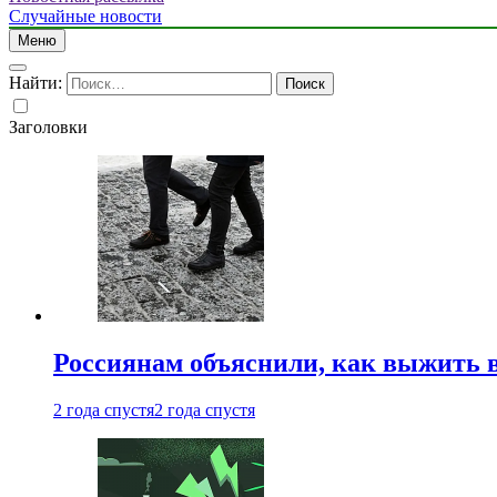
Случайные новости
Меню
Найти:
Заголовки
Россиянам объяснили, как выжить в
2 года спустя
2 года спустя