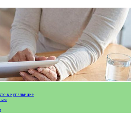
ото в купальнике
ным
е