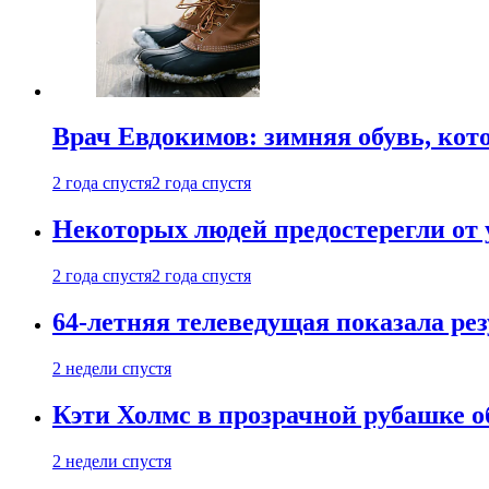
Врач Евдокимов: зимняя обувь, кото
2 года спустя
2 года спустя
Некоторых людей предостерегли от 
2 года спустя
2 года спустя
64-летняя телеведущая показала рез
2 недели спустя
Кэти Холмс в прозрачной рубашке 
2 недели спустя