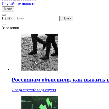
Случайные новости
Меню
Найти:
Заголовки
Россиянам объяснили, как выжить в
2 года спустя
2 года спустя