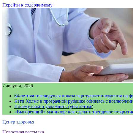
Перейти к содержимому
7 августа, 2026
64-летняя телеведущая показала результат похудения на ф
Кэти Холмс в прозрачной рубашке обнялась с возлюблен
Почему важно увлажнять губы летом?
«Выгоревший» маникюр: как сделать трендовое покрыти
Центр здоровья
Новостная рассылка