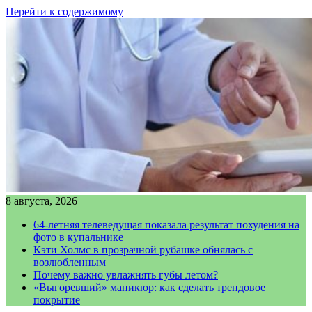
Перейти к содержимому
8 августа, 2026
64-летняя телеведущая показала результат похудения на
фото в купальнике
Кэти Холмс в прозрачной рубашке обнялась с
возлюбленным
Почему важно увлажнять губы летом?
«Выгоревший» маникюр: как сделать трендовое
покрытие