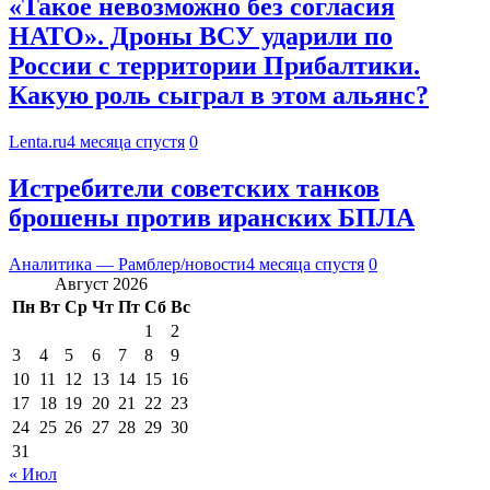
«Такое невозможно без согласия
НАТО». Дроны ВСУ ударили по
России с территории Прибалтики.
Какую роль сыграл в этом альянс?
Lenta.ru
4 месяца спустя
0
Истребители советских танков
брошены против иранских БПЛА
Аналитика — Рамблер/новости
4 месяца спустя
0
Август 2026
Пн
Вт
Ср
Чт
Пт
Сб
Вс
1
2
3
4
5
6
7
8
9
10
11
12
13
14
15
16
17
18
19
20
21
22
23
24
25
26
27
28
29
30
31
« Июл