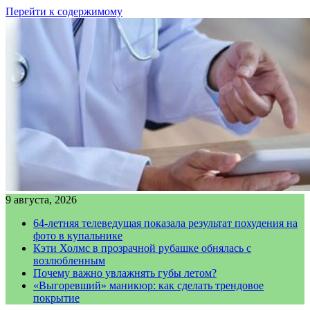
Перейти к содержимому
9 августа, 2026
64-летняя телеведущая показала результат похудения на
фото в купальнике
Кэти Холмс в прозрачной рубашке обнялась с
возлюбленным
Почему важно увлажнять губы летом?
«Выгоревший» маникюр: как сделать трендовое
покрытие