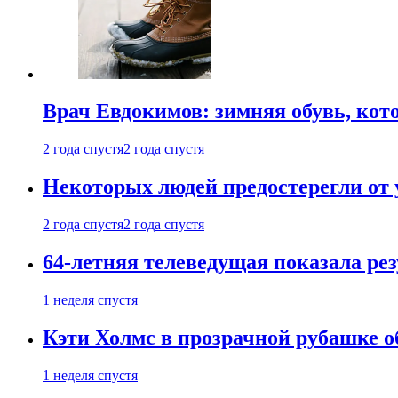
Врач Евдокимов: зимняя обувь, кото
2 года спустя
2 года спустя
Некоторых людей предостерегли от 
2 года спустя
2 года спустя
64-летняя телеведущая показала рез
1 неделя спустя
Кэти Холмс в прозрачной рубашке 
1 неделя спустя