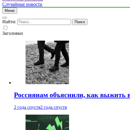
Случайные новости
Меню
Найти:
Заголовки
Россиянам объяснили, как выжить в
2 года спустя
2 года спустя