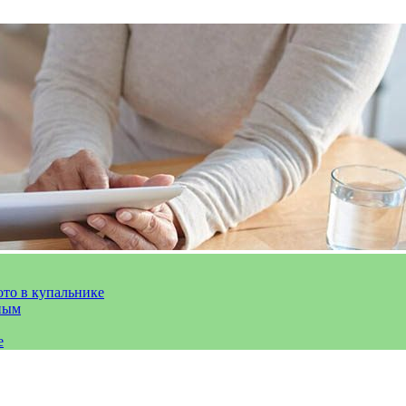
ото в купальнике
ным
е