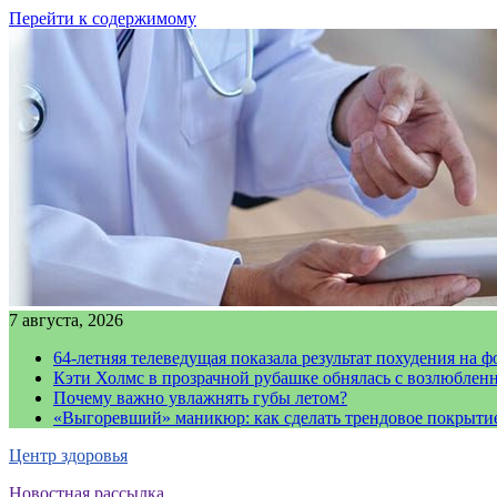
Перейти к содержимому
7 августа, 2026
64-летняя телеведущая показала результат похудения на ф
Кэти Холмс в прозрачной рубашке обнялась с возлюблен
Почему важно увлажнять губы летом?
«Выгоревший» маникюр: как сделать трендовое покрыти
Центр здоровья
Новостная рассылка