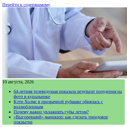
Перейти к содержимому
10 августа, 2026
64-летняя телеведущая показала результат похудения на
фото в купальнике
Кэти Холмс в прозрачной рубашке обнялась с
возлюбленным
Почему важно увлажнять губы летом?
«Выгоревший» маникюр: как сделать трендовое
покрытие