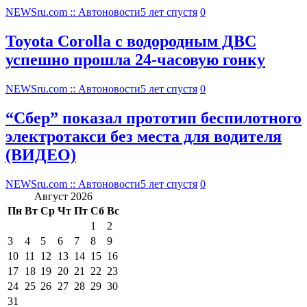
NEWSru.com :: Автоновости
5 лет спустя
0
Toyota Corolla с водородным ДВС
успешно прошла 24-часовую гонку
NEWSru.com :: Автоновости
5 лет спустя
0
“Сбер” показал прототип беспилотного
электротакси без места для водителя
(ВИДЕО)
NEWSru.com :: Автоновости
5 лет спустя
0
Август 2026
Пн
Вт
Ср
Чт
Пт
Сб
Вс
1
2
3
4
5
6
7
8
9
10
11
12
13
14
15
16
17
18
19
20
21
22
23
24
25
26
27
28
29
30
31