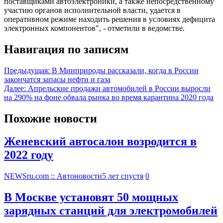
поставщиками автоэлектроники, а также непосредственному
участию органов исполнительной власти, удается в
оперативном режиме находить решения в условиях дефицита
электронных компонентов", - отметили в ведомстве.
Навигация по записям
Предыдущая:
В Минприроды рассказали, когда в России
закончатся запасы нефти и газа
Далее:
Апрельские продажи автомобилей в России выросли
на 290% на фоне обвала рынка во время карантина 2020 года
Похожие новости
Женевский автосалон возродится в
2022 году
NEWSru.com :: Автоновости
5 лет спустя
0
В Москве установят 50 мощных
зарядных станций для электромобилей