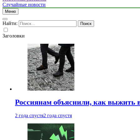
Случайные новости
Меню
Найти:
Заголовки
Россиянам объяснили, как выжить в
2 года спустя
2 года спустя