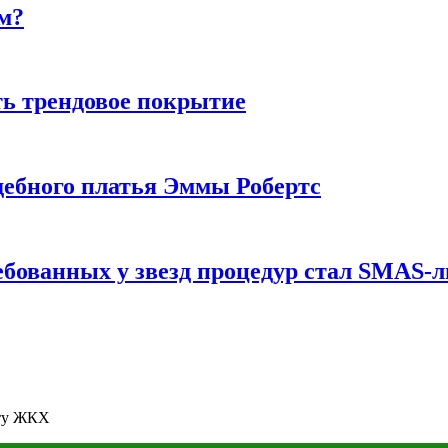
м?
ь трендовое покрытие
ебного платья Эммы Робертс
ебованных у звезд процедур стал SMAS-
ату ЖКХ