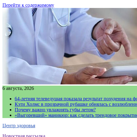
Перейти к содержимому
6 августа, 2026
64-летняя телеведущая показала результат похудения на ф
Кэти Холмс в прозрачной рубашке обнялась с возлюблен
Почему важно увлажнять губы летом?
«Выгоревший» маникюр: как сделать трендовое покрыти
Центр здоровья
Новостная рассылка