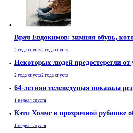
Врач Евдокимов: зимняя обувь, кото
2 года спустя
2 года спустя
Некоторых людей предостерегли от 
2 года спустя
2 года спустя
64-летняя телеведущая показала рез
1 неделя спустя
Кэти Холмс в прозрачной рубашке 
1 неделя спустя