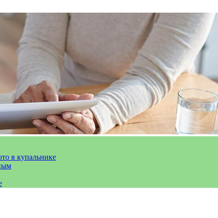
ото в купальнике
ным
е