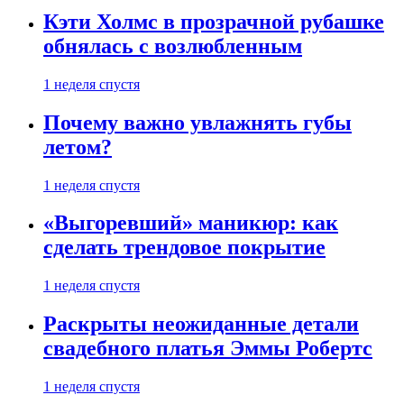
Кэти Холмс в прозрачной рубашке
обнялась с возлюбленным
1 неделя спустя
Почему важно увлажнять губы
летом?
1 неделя спустя
«Выгоревший» маникюр: как
сделать трендовое покрытие
1 неделя спустя
Раскрыты неожиданные детали
свадебного платья Эммы Робертс
1 неделя спустя