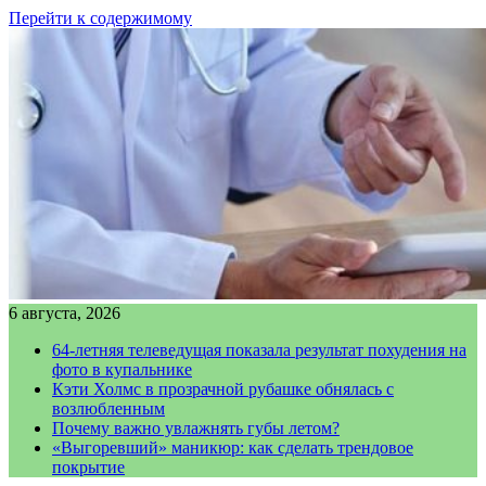
Перейти к содержимому
6 августа, 2026
64-летняя телеведущая показала результат похудения на
фото в купальнике
Кэти Холмс в прозрачной рубашке обнялась с
возлюбленным
Почему важно увлажнять губы летом?
«Выгоревший» маникюр: как сделать трендовое
покрытие