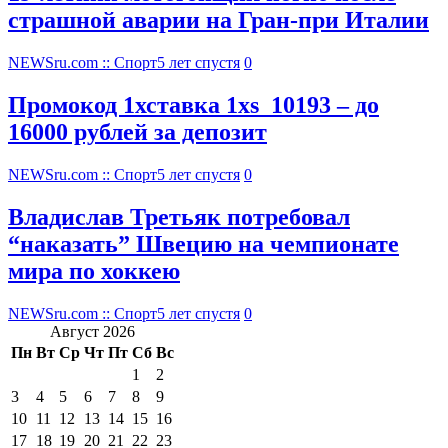
страшной аварии на Гран-при Италии
NEWSru.com :: Спорт
5 лет спустя
0
Промокод 1хставка 1xs_10193 – до
16000 рублей за депозит
NEWSru.com :: Спорт
5 лет спустя
0
Владислав Третьяк потребовал
“наказать” Швецию на чемпионате
мира по хоккею
NEWSru.com :: Спорт
5 лет спустя
0
Август 2026
Пн
Вт
Ср
Чт
Пт
Сб
Вс
1
2
3
4
5
6
7
8
9
10
11
12
13
14
15
16
17
18
19
20
21
22
23