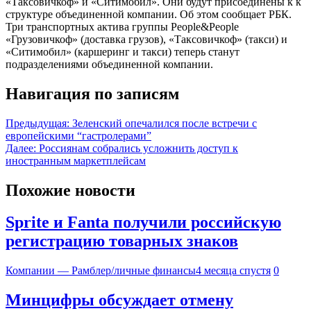
«Таксовичкоф» и «Ситимобил». Они будут присоединены к к
структуре объединенной компании. Об этом сообщает РБК.
Три транспортных актива группы People&People
«Грузовичкоф» (доставка грузов), «Таксовичкоф» (такси) и
«Ситимобил» (каршеринг и такси) теперь станут
подразделениями объединенной компании.
Навигация по записям
Предыдущая:
Зеленский опечалился после встречи с
европейскими “гастролерами”
Далее:
Россиянам собрались усложнить доступ к
иностранным маркетплейсам
Похожие новости
Sprite и Fanta получили российскую
регистрацию товарных знаков
Компании — Рамблер/личные финансы
4 месяца спустя
0
Минцифры обсуждает отмену