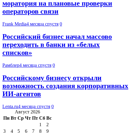
моратория на плановые проверки
операторов связи
Frank Media
4 месяца спустя
0
Российский бизнес начал массово
переходить в банки из «белых
списков»
Рамблер
4 месяца спустя
0
Российскому бизнесу открыли
возможность создания корпоративных
ИИ-агентов
Lenta.ru
4 месяца спустя
0
Август 2026
Пн
Вт
Ср
Чт
Пт
Сб
Вс
1
2
3
4
5
6
7
8
9