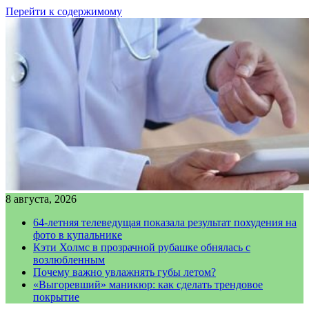
Перейти к содержимому
8 августа, 2026
64-летняя телеведущая показала результат похудения на
фото в купальнике
Кэти Холмс в прозрачной рубашке обнялась с
возлюбленным
Почему важно увлажнять губы летом?
«Выгоревший» маникюр: как сделать трендовое
покрытие