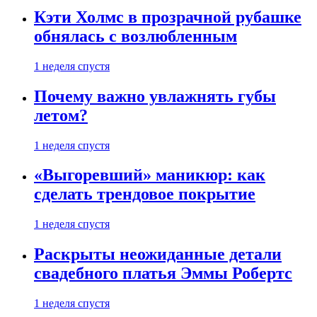
Кэти Холмс в прозрачной рубашке
обнялась с возлюбленным
1 неделя спустя
Почему важно увлажнять губы
летом?
1 неделя спустя
«Выгоревший» маникюр: как
сделать трендовое покрытие
1 неделя спустя
Раскрыты неожиданные детали
свадебного платья Эммы Робертс
1 неделя спустя