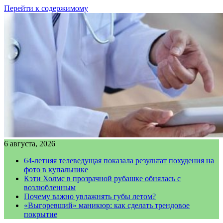
Перейти к содержимому
6 августа, 2026
64-летняя телеведущая показала результат похудения на
фото в купальнике
Кэти Холмс в прозрачной рубашке обнялась с
возлюбленным
Почему важно увлажнять губы летом?
«Выгоревший» маникюр: как сделать трендовое
покрытие