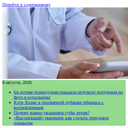
Перейти к содержимому
8 августа, 2026
64-летняя телеведущая показала результат похудения на
фото в купальнике
Кэти Холмс в прозрачной рубашке обнялась с
возлюбленным
Почему важно увлажнять губы летом?
«Выгоревший» маникюр: как сделать трендовое
покрытие