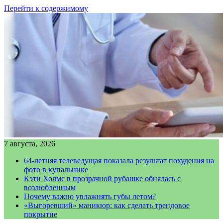
Перейти к содержимому
7 августа, 2026
64-летняя телеведущая показала результат похудения на
фото в купальнике
Кэти Холмс в прозрачной рубашке обнялась с
возлюбленным
Почему важно увлажнять губы летом?
«Выгоревший» маникюр: как сделать трендовое
покрытие