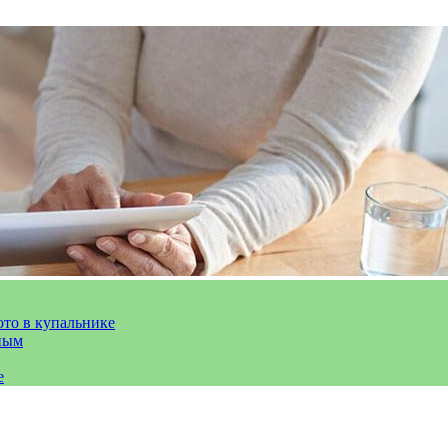
ото в купальнике
ным
е