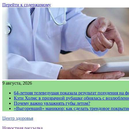
Перейти к содержимому
9 августа, 2026
64-летняя телеведущая показала результат похудения на ф
Кэти Холмс в прозрачной рубашке обнялась с возлюблен
Почему важно увлажнять губы летом?
«Выгоревший» маникюр: как сделать трендовое покрыти
Центр здоровья
Новостная рассылка