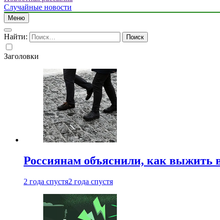
Случайные новости
Меню
Найти:
Заголовки
Россиянам объяснили, как выжить в
2 года спустя
2 года спустя