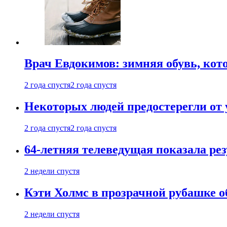
Врач Евдокимов: зимняя обувь, кото
2 года спустя
2 года спустя
Некоторых людей предостерегли от 
2 года спустя
2 года спустя
64-летняя телеведущая показала рез
2 недели спустя
Кэти Холмс в прозрачной рубашке 
2 недели спустя