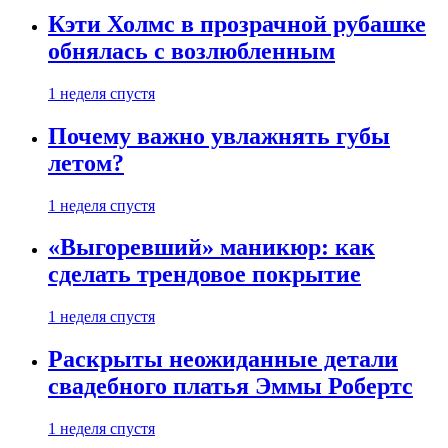
Кэти Холмс в прозрачной рубашке
обнялась с возлюбленным
1 неделя спустя
Почему важно увлажнять губы
летом?
1 неделя спустя
«Выгоревший» маникюр: как
сделать трендовое покрытие
1 неделя спустя
Раскрыты неожиданные детали
свадебного платья Эммы Робертс
1 неделя спустя