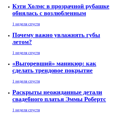
Кэти Холмс в прозрачной рубашке
обнялась с возлюбленным
1 неделя спустя
Почему важно увлажнять губы
летом?
1 неделя спустя
«Выгоревший» маникюр: как
сделать трендовое покрытие
1 неделя спустя
Раскрыты неожиданные детали
свадебного платья Эммы Робертс
1 неделя спустя