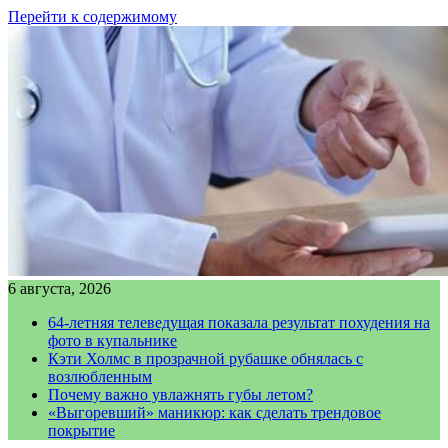
Перейти к содержимому
6 августа, 2026
64-летняя телеведущая показала результат похудения на
фото в купальнике
Кэти Холмс в прозрачной рубашке обнялась с
возлюбленным
Почему важно увлажнять губы летом?
«Выгоревший» маникюр: как сделать трендовое
покрытие