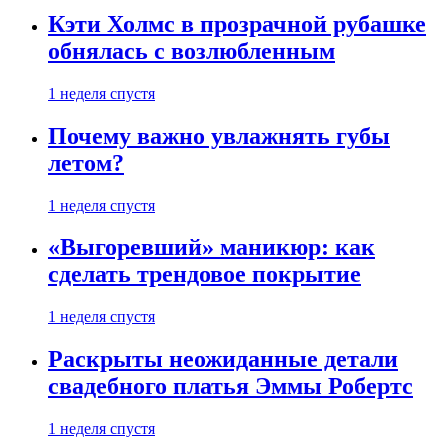
Кэти Холмс в прозрачной рубашке
обнялась с возлюбленным
1 неделя спустя
Почему важно увлажнять губы
летом?
1 неделя спустя
«Выгоревший» маникюр: как
сделать трендовое покрытие
1 неделя спустя
Раскрыты неожиданные детали
свадебного платья Эммы Робертс
1 неделя спустя