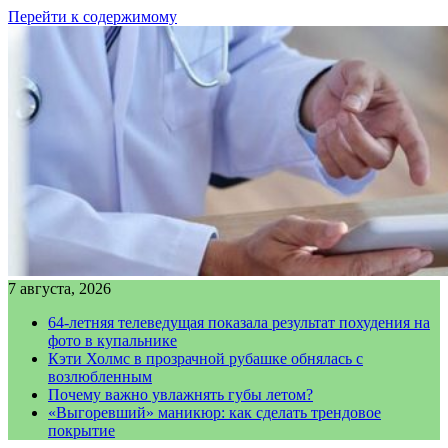
Перейти к содержимому
7 августа, 2026
64-летняя телеведущая показала результат похудения на
фото в купальнике
Кэти Холмс в прозрачной рубашке обнялась с
возлюбленным
Почему важно увлажнять губы летом?
«Выгоревший» маникюр: как сделать трендовое
покрытие